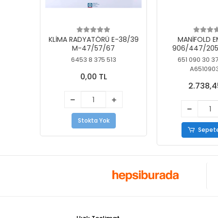
KLİMA RADYATÖRÜ E-38/39
MANİFOLD E
M-47/57/67
906/447/205
KELEBEK
6453 8 375 513
651 090 30 3
A651090
0,00 TL
2.738,4
Stokta Yok
Sepete