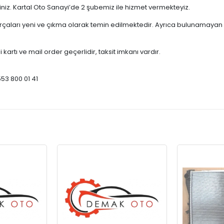
çiniz. Kartal Oto Sanayi’de 2 şubemiz ile hizmet vermekteyiz.
ları yeni ve çıkma olarak temin edilmektedir. Ayrıca bulunamayan par
 kartı ve mail order geçerlidir, taksit imkanı vardır.
553 800 01 41