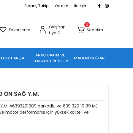
Sipariş Takip
Yardım
İletişim
0
Giriş Yap
Favorilerim
Sepetim
Üye Ol
ARAÇ BAKIM VE
YEDEK PARÇA
MADENİ YAĞLAR
TEMİZLİK ÜRÜNLERİ
O ÖN SAĞ Y.M.
Y.M. A6393201089 barkodlu ve 639 320 10 89 ME
e motor performansı için yüksek kaliteli ve