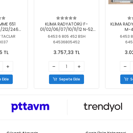
MME 651
KLİMA RADYATÖRÜ F-
KLİMA RAD
/212/246
01/02/06/07/10/11/12 N-52
M-4
SİZ
N/N-53/57/63
7 TACLAR
6453 6 805 452 BSH
6453 8
3037
64536805452
645
5 TL
3.757,33 TL
3.0
 Ekle
Sepete Ekle
S