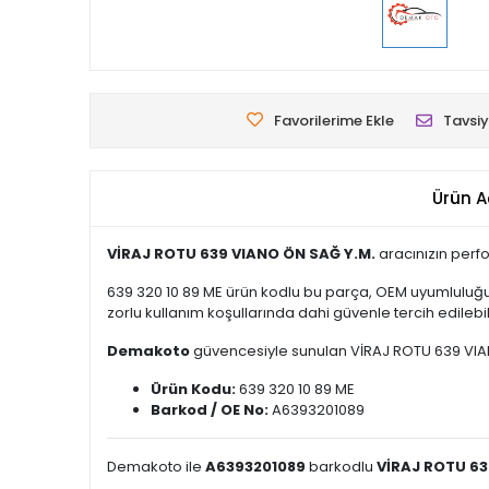
Favorilerime Ekle
Tavsiy
Ürün A
VİRAJ ROTU 639 VIANO ÖN SAĞ Y.M.
aracınızın perfo
639 320 10 89 ME ürün kodlu bu parça, OEM uyumluluğu
zorlu kullanım koşullarında dahi güvenle tercih edilebili
Demakoto
güvencesiyle sunulan VİRAJ ROTU 639 VIANO Ö
Ürün Kodu:
639 320 10 89 ME
Barkod / OE No:
A6393201089
Demakoto ile
A6393201089
barkodlu
VİRAJ ROTU 63