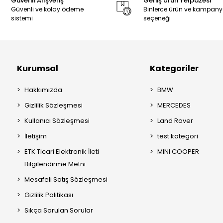
Güvenli Alışveriş
Geniş Ürün Yelpazesi
Güvenli ve kolay ödeme
Binlerce ürün ve kampan
sistemi
seçeneği
Kurumsal
Kategoriler
Hakkımızda
BMW
Gizlilik Sözleşmesi
MERCEDES
Kullanıcı Sözleşmesi
Land Rover
İletişim
test kategori
ETK Ticari Elektronik İleti
MINI COOPER
Bilgilendirme Metni
Mesafeli Satış Sözleşmesi
Gizlilik Politikası
Sıkça Sorulan Sorular