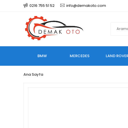
0216 755 51 52
info@demakoto.com
BMW
MERCEDES
LAND ROVE
Ana Sayfa