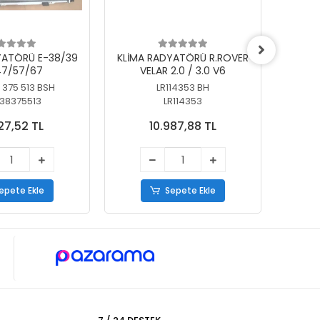
YATÖRÜ E-38/39
KLİMA RADYATÖRÜ R.ROVER
KLİ
7/57/67
VELAR 2.0 / 3.0 V6
55/56
 375 513 BSH
LR114353 BH
64
38375513
LR114353
27,52 TL
10.987,88 TL
epete Ekle
Sepete Ekle