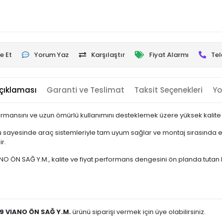
e Et
Yorum Yaz
Karşılaştır
Fiyat Alarmı
Tel
çıklaması
Garanti ve Teslimat
Taksit Seçenekleri
Yo
rmansını ve uzun ömürlü kullanımını desteklemek üzere yüksek kalite s
 sayesinde araç sistemleriyle tam uyum sağlar ve montaj sırasında ek
r.
N SAĞ Y.M., kalite ve fiyat performans dengesini ön planda tutan kulla
9 VIANO ÖN SAĞ Y.M.
ürünü siparişi vermek için üye olabilirsiniz.