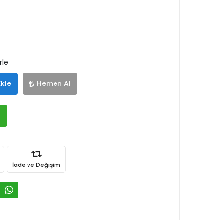
rle
Ekle
Hemen Al
R
İade ve Değişim