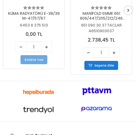
KLİMA RADYATÖRÜ E-38/39
MANİFOLD EMME 651
M-47/57/67
906/447/205/212/246
KELEBEKSİZ
6453 8 375 513
651 090 30 37 TACLAR
A6510903037
0,00 TL
2.738,45 TL
Stokta Yok
Sepete Ekle