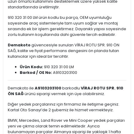
uzun ömürlü kullanımını desteklemek üzere yüksek kalite
standartlarında üretilmiştir.
910 320 31 00 LM ürün kodlu bu parça, OEM uyumluluğu
sayesinde araç sistemleriyle tam uyum sağlar ve montaj
sırasında ek bir işlem gerektirmez. Dayanıklı yapısı sayesinde
zorlu kullanım koşullarında dahi güvenle tercih edilebilir.
Demakoto
güvencesiyle sunulan VİRAJ ROTU SPR. 910 ÖN
SAĞ, kalite ve fiyat performans dengesini ön planda tutan
kullanıcılar için ideal bir tercihtir.
Ürün Kodu:
910 320 31 00 LM
Barkod / OE No:
A9103203100
Demakoto ile
A9103203100
barkodlu
VİRAJ ROTU SPR. 910
ÖN SAĞ
ürünü siparişi vermek için üye olabilirsiniz.
Diğer yedek parçalarınız için firmamız ile iletişime geçiniz.
Kartal Oto Sanayi’de 2 şubemiz ile hizmet vermekteyiz.
BMW, Mercedes, Land Rover ve Mini Cooper yedek parçaları
yeni ve çıkma olarak temin edilmektedir. Ayrıca
bulunamayan parçalar Almanya siparişi ile yaklaşık 1 hafta