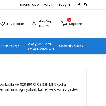
Sipariş Takip
Yardım
İletişim
0
Giriş Yap
Favorilerim
Sepetim
Üye Ol
ARAÇ BAKIM VE
YEDEK PARÇA
MADENİ YAĞLAR
TEMİZLİK ÜRÜNLERİ
barkodlu ve 629 180 01 09 BSH MPN kodlu
rformansı için yüksek kaliteli ve uyumlu yedek