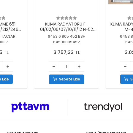
MME 651
KLİMA RADYATÖRÜ F-
KLİMA RAD
/212/246
01/02/06/07/10/11/12 N-52
M-4
SİZ
N/N-53/57/63
7 TACLAR
6453 6 805 452 BSH
6453 8
3037
64536805452
645
5 TL
3.757,33 TL
3.0
 Ekle
Sepete Ekle
S