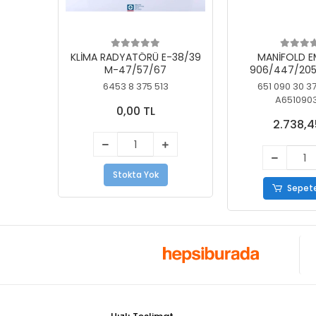
KLİMA RADYATÖRÜ E-38/39
MANİFOLD E
M-47/57/67
906/447/205
KELEBEK
6453 8 375 513
651 090 30 3
A651090
0,00 TL
2.738,4
Stokta Yok
Sepete