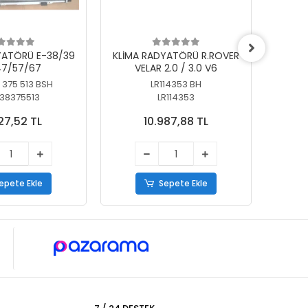
YATÖRÜ E-38/39
KLİMA RADYATÖRÜ R.ROVER
KLİ
7/57/67
VELAR 2.0 / 3.0 V6
55/56
 375 513 BSH
LR114353 BH
64
38375513
LR114353
27,52 TL
10.987,88 TL
epete Ekle
Sepete Ekle