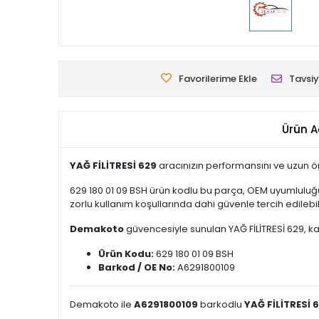
Favorilerime Ekle
Tavsiy
Ürün A
YAĞ FİLİTRESİ 629
aracınızın performansını ve uzun öm
629 180 01 09 BSH ürün kodlu bu parça, OEM uyumluluğu
zorlu kullanım koşullarında dahi güvenle tercih edilebili
Demakoto
güvencesiyle sunulan YAĞ FİLİTRESİ 629, kali
Ürün Kodu:
629 180 01 09 BSH
Barkod / OE No:
A6291800109
Demakoto ile
A6291800109
barkodlu
YAĞ FİLİTRESİ 