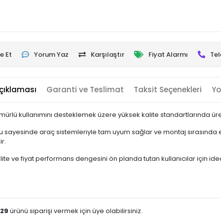
e Et
Yorum Yaz
Karşılaştır
Fiyat Alarmı
Tel
çıklaması
Garanti ve Teslimat
Taksit Seçenekleri
Yo
ürlü kullanımını desteklemek üzere yüksek kalite standartlarında üreti
 sayesinde araç sistemleriyle tam uyum sağlar ve montaj sırasında ek
r.
te ve fiyat performans dengesini ön planda tutan kullanıcılar için ideal 
629
ürünü siparişi vermek için üye olabilirsiniz.