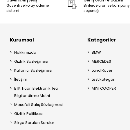
Güvenli Alışveriş
Geniş Ürün Yelpazesi
Güvenli ve kolay ödeme
Binlerce ürün ve kampan
sistemi
seçeneği
Kurumsal
Kategoriler
Hakkımızda
BMW
Gizlilik Sözleşmesi
MERCEDES
Kullanıcı Sözleşmesi
Land Rover
İletişim
test kategori
ETK Ticari Elektronik İleti
MINI COOPER
Bilgilendirme Metni
Mesafeli Satış Sözleşmesi
Gizlilik Politikası
Sıkça Sorulan Sorular