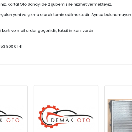
çiniz. Kartal Oto Sanayi’de 2 şubemiz ile hizmet vermekteyiz.
ları yeni ve çıkma olarak temin edilmektedir. Ayrıca bulunamayan par
 kartı ve mail order geçerlidir, taksit imkanı vardır.
553 800 01 41