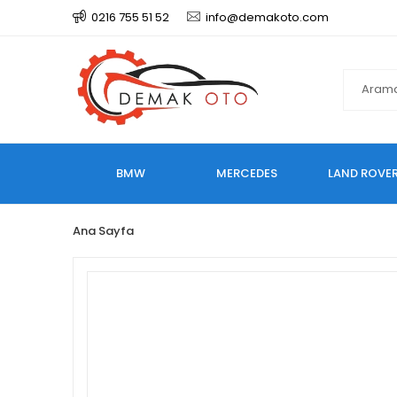
0216 755 51 52
info@demakoto.com
BMW
MERCEDES
LAND ROVE
Ana Sayfa