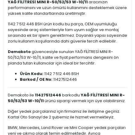
YAĞ FİLİTRESİ MINI R-50/52/53 W-10/11
aracınızın
performansını ve uzun ömürlü kullanımını desteklemek üzere
yüksek kalite standartlarında üretilmiştir.
1142 7 512 446 BSH ürün kodlu bu parça, OEM uyumluluğu
sayesinde araç sistemleriyle tam uyum sağlar ve montaj
sırasında ek bir işlem gerektirmez. Dayanıklı yapısı sayesinde
zorlu kullanım koşullarında dahi güvenle tercih edilebilir.
Demakoto
güvencesiyle sunulan YAĞ FİLİTRESİ MINI R-
50/52/53 W-10/11, kalite ve fiyat performans dengesini ön
planda tutan kullanıcılar için ideal bir tercihtir.
Ürün Kodu:
1142 7 512 446 BSH
Barkod / OE No:
11427512446
Demakoto ile
11427512446
barkodlu
YAĞ FİLİTRESİ MINI R-
50/52/53 W-10/11
ürünü siparişi vermek için üye olabilirsiniz.
Diğer yedek parçalarınız için firmamız ile iletişime geçiniz.
Kartal Oto Sanayi’de 2 şubemiz ile hizmet vermekteyiz.
BMW, Mercedes, Land Rover ve Mini Cooper yedek parçaları
yeni ve çıkma olarak temin edilmektedir. Ayrıca