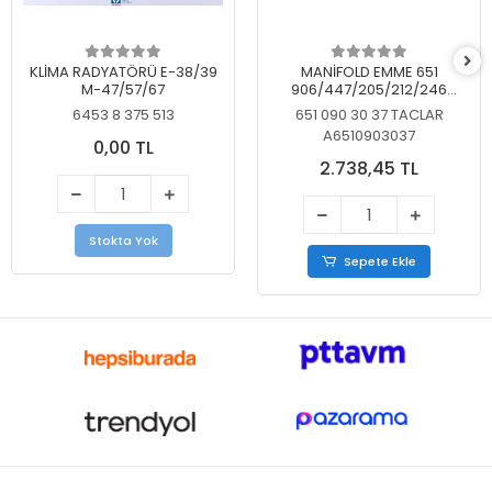
KLİMA RADYATÖRÜ E-38/39
MANİFOLD EMME 651
M-47/57/67
906/447/205/212/246
KELEBEKSİZ
6453 8 375 513
651 090 30 37 TACLAR
A6510903037
0,00 TL
2.738,45 TL
Stokta Yok
Sepete Ekle