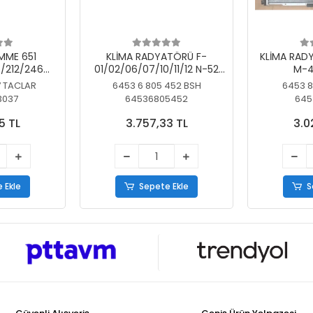
MME 651
KLİMA RADYATÖRÜ F-
KLİMA RAD
/212/246
01/02/06/07/10/11/12 N-52
M-4
SİZ
N/N-53/57/63
7 TACLAR
6453 6 805 452 BSH
6453 8
3037
64536805452
645
5 TL
3.757,33 TL
3.0
 Ekle
Sepete Ekle
S