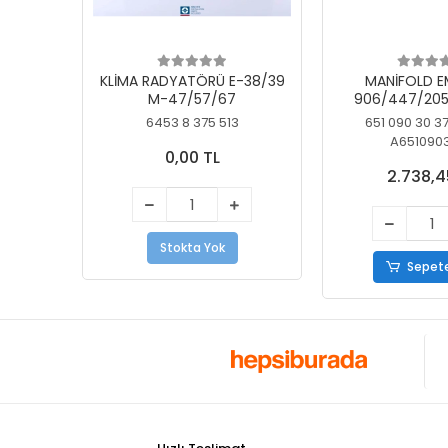
KLİMA RADYATÖRÜ E-38/39
MANİFOLD E
M-47/57/67
906/447/205
KELEBEK
6453 8 375 513
651 090 30 3
A651090
0,00 TL
2.738,4
Stokta Yok
Sepete