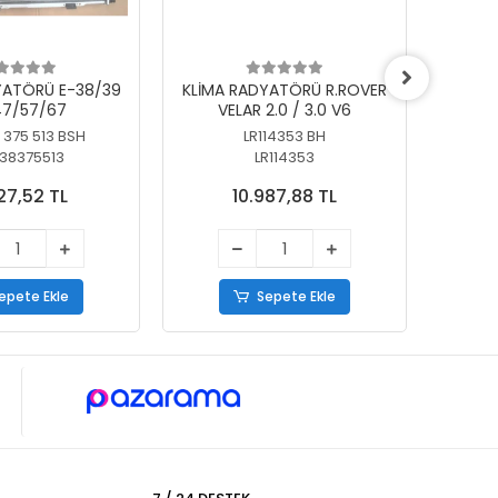
YATÖRÜ E-38/39
KLİMA RADYATÖRÜ R.ROVER
KLİ
7/57/67
VELAR 2.0 / 3.0 V6
55/56
 375 513 BSH
LR114353 BH
64
38375513
LR114353
27,52 TL
10.987,88 TL
epete Ekle
Sepete Ekle