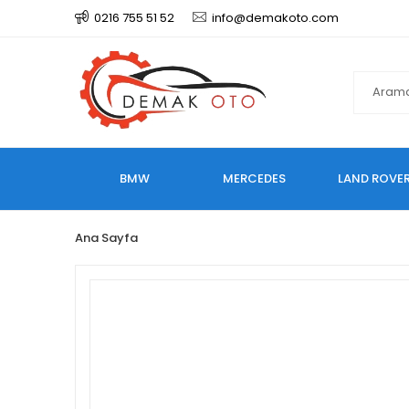
0216 755 51 52
info@demakoto.com
BMW
MERCEDES
LAND ROVE
Ana Sayfa