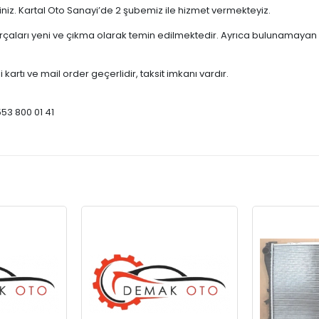
çiniz. Kartal Oto Sanayi’de 2 şubemiz ile hizmet vermekteyiz.
ları yeni ve çıkma olarak temin edilmektedir. Ayrıca bulunamayan par
 kartı ve mail order geçerlidir, taksit imkanı vardır.
553 800 01 41