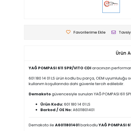
Favorilerime Ekle
Tavsiy
Ürün A
YAĞ POMPASI 611 SPR/VITO CDI
aracınızın performans
601 180 14 01 LS ürün kodlu bu parça, OEM uyumluluğu 
kullanım koşullarında dahi güvenle tercih edilebilir.
Demakoto
güvencesiyle sunulan YAĞ POMPASI 611 SPR/VI
Ürün Kodu:
601 180 14 01 LS
Barkod / OE No:
A6011801401
Demakoto ile
A6011801401
barkodlu
YAĞ POMPASI 61