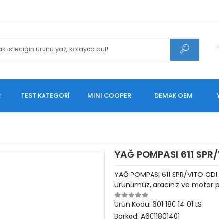
R
TEST KATEGORİ
MINI COOPER
DEMAK OEM
YAĞ POMPASI 611 SPR/
YAĞ POMPASI 611 SPR/VITO CDI A
ürünümüz, aracınız ve motor pe
Ürün Kodu:
601 180 14 01 LS
Barkod:
A6011801401