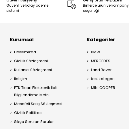
Güvenli Alışveriş
Geniş Ürün Yelpazesi
Güvenli ve kolay ödeme
Binlerce ürün ve kampan
sistemi
seçeneği
Kurumsal
Kategoriler
Hakkımızda
BMW
Gizlilik Sözleşmesi
MERCEDES
Kullanıcı Sözleşmesi
Land Rover
İletişim
test kategori
ETK Ticari Elektronik İleti
MINI COOPER
Bilgilendirme Metni
Mesafeli Satış Sözleşmesi
Gizlilik Politikası
Sıkça Sorulan Sorular