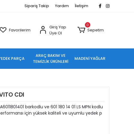
Sipariş Takip
Yardım
İletişim
0
Giriş Yap
Favorilerim
Sepetim
Üye Ol
ARAÇ BAKIM VE
YEDEK PARÇA
MADENİ YAĞLAR
TEMİZLİK ÜRÜNLERİ
VITO CDI
6011801401 barkodlu ve 601 180 14 01 LS MPN kodlu
rformansı için yüksek kaliteli ve uyumlu yedek p