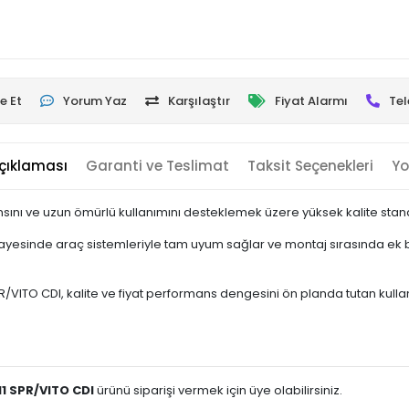
e Et
Yorum Yaz
Karşılaştır
Fiyat Alarmı
Tel
çıklaması
Garanti ve Teslimat
Taksit Seçenekleri
Yo
ını ve uzun ömürlü kullanımını desteklemek üzere yüksek kalite standa
sayesinde araç sistemleriyle tam uyum sağlar ve montaj sırasında ek b
TO CDI, kalite ve fiyat performans dengesini ön planda tutan kullanıcıl
1 SPR/VITO CDI
ürünü siparişi vermek için üye olabilirsiniz.