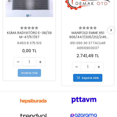
KLİMA RADYATÖRÜ E-38/39
MANİFOLD EMME 651
M-47/57/67
906/447/205/212/246
KELEBEKSİZ
6453 8 375 513
651 090 30 37 TACLAR
A6510903037
0,00 TL
2.741,49 TL
Stokta Yok
Sepete Ekle