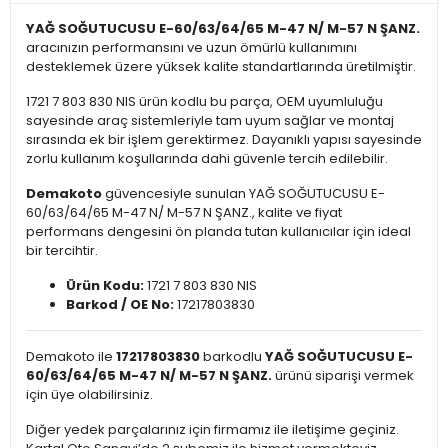
YAĞ SOĞUTUCUSU E-60/63/64/65 M-47 N/ M-57 N ŞANZ.
aracınızın performansını ve uzun ömürlü kullanımını
desteklemek üzere yüksek kalite standartlarında üretilmiştir.
1721 7 803 830 NIS ürün kodlu bu parça, OEM uyumluluğu
sayesinde araç sistemleriyle tam uyum sağlar ve montaj
sırasında ek bir işlem gerektirmez. Dayanıklı yapısı sayesinde
zorlu kullanım koşullarında dahi güvenle tercih edilebilir.
Demakoto
güvencesiyle sunulan YAĞ SOĞUTUCUSU E-
60/63/64/65 M-47 N/ M-57 N ŞANZ., kalite ve fiyat
performans dengesini ön planda tutan kullanıcılar için ideal
bir tercihtir.
Ürün Kodu:
1721 7 803 830 NIS
Barkod / OE No:
17217803830
Demakoto ile
17217803830
barkodlu
YAĞ SOĞUTUCUSU E-
60/63/64/65 M-47 N/ M-57 N ŞANZ.
ürünü siparişi vermek
için üye olabilirsiniz.
Diğer yedek parçalarınız için firmamız ile iletişime geçiniz.