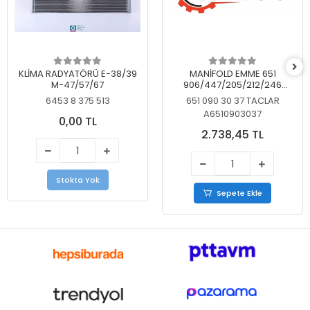
KLİMA RADYATÖRÜ E-38/39
MANİFOLD EMME 651
M-47/57/67
906/447/205/212/246
KELEBEKSİZ
6453 8 375 513
651 090 30 37 TACLAR
A6510903037
0,00 TL
2.738,45 TL
Stokta Yok
Sepete Ekle