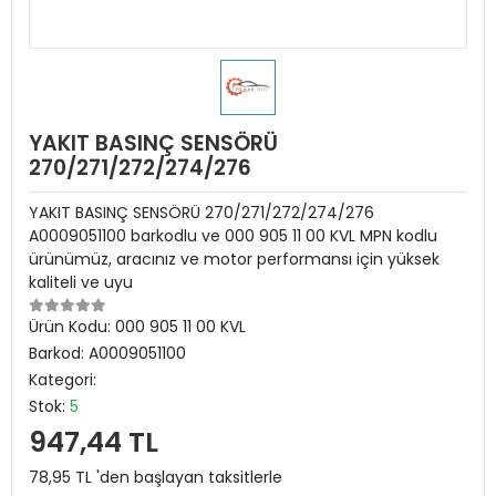
YAKIT BASINÇ SENSÖRÜ
270/271/272/274/276
YAKIT BASINÇ SENSÖRÜ 270/271/272/274/276
A0009051100 barkodlu ve 000 905 11 00 KVL MPN kodlu
ürünümüz, aracınız ve motor performansı için yüksek
kaliteli ve uyu
Ürün Kodu:
000 905 11 00 KVL
Barkod:
A0009051100
Kategori:
Stok:
5
947,44 TL
78,95 TL 'den başlayan taksitlerle