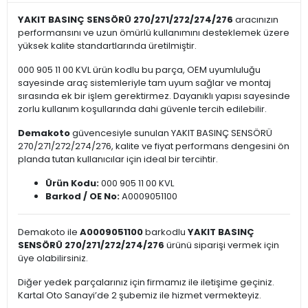
YAKIT BASINÇ SENSÖRÜ 270/271/272/274/276
aracınızın
performansını ve uzun ömürlü kullanımını desteklemek üzere
yüksek kalite standartlarında üretilmiştir.
000 905 11 00 KVL ürün kodlu bu parça, OEM uyumluluğu
sayesinde araç sistemleriyle tam uyum sağlar ve montaj
sırasında ek bir işlem gerektirmez. Dayanıklı yapısı sayesinde
zorlu kullanım koşullarında dahi güvenle tercih edilebilir.
Demakoto
güvencesiyle sunulan YAKIT BASINÇ SENSÖRÜ
270/271/272/274/276, kalite ve fiyat performans dengesini ön
planda tutan kullanıcılar için ideal bir tercihtir.
Ürün Kodu:
000 905 11 00 KVL
Barkod / OE No:
A0009051100
Demakoto ile
A0009051100
barkodlu
YAKIT BASINÇ
SENSÖRÜ 270/271/272/274/276
ürünü siparişi vermek için
üye olabilirsiniz.
Diğer yedek parçalarınız için firmamız ile iletişime geçiniz.
Kartal Oto Sanayi’de 2 şubemiz ile hizmet vermekteyiz.