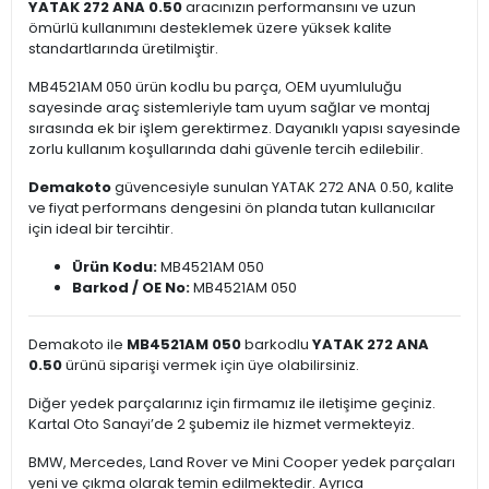
YATAK 272 ANA 0.50
aracınızın performansını ve uzun
ömürlü kullanımını desteklemek üzere yüksek kalite
standartlarında üretilmiştir.
MB4521AM 050 ürün kodlu bu parça, OEM uyumluluğu
sayesinde araç sistemleriyle tam uyum sağlar ve montaj
sırasında ek bir işlem gerektirmez. Dayanıklı yapısı sayesinde
zorlu kullanım koşullarında dahi güvenle tercih edilebilir.
Demakoto
güvencesiyle sunulan YATAK 272 ANA 0.50, kalite
ve fiyat performans dengesini ön planda tutan kullanıcılar
için ideal bir tercihtir.
Ürün Kodu:
MB4521AM 050
Barkod / OE No:
MB4521AM 050
Demakoto ile
MB4521AM 050
barkodlu
YATAK 272 ANA
0.50
ürünü siparişi vermek için üye olabilirsiniz.
Diğer yedek parçalarınız için firmamız ile iletişime geçiniz.
Kartal Oto Sanayi’de 2 şubemiz ile hizmet vermekteyiz.
BMW, Mercedes, Land Rover ve Mini Cooper yedek parçaları
yeni ve çıkma olarak temin edilmektedir. Ayrıca