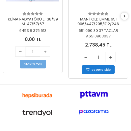
KLİMA RADYATÖRÜ E-38/39
MANİFOLD EMME 651
M-47/57/67
906/447/205/212/246
KELEBEKSİZ
6453 8 375 513
651 090 30 37 TACLAR
A6510903037
0,00 TL
2.738,45 TL
Stokta Yok
Sepete Ekle