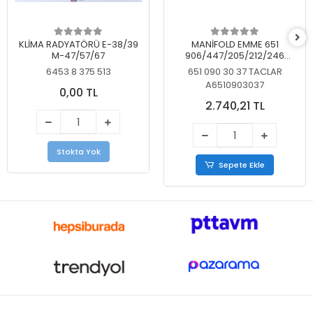
KLİMA RADYATÖRÜ E-38/39
MANİFOLD EMME 651
M-47/57/67
906/447/205/212/246
KELEBEKSİZ
6453 8 375 513
651 090 30 37 TACLAR
A6510903037
0,00 TL
2.740,21 TL
Stokta Yok
Sepete Ekle