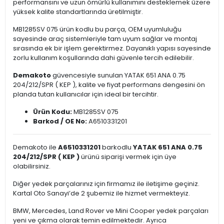
performansını ve uzun ömürlü kullanımını desteklemek üzere
yüksek kalite standartlarında üretilmiştir.
MB1285SV 075 ürün kodlu bu parça, OEM uyumluluğu
sayesinde araç sistemleriyle tam uyum sağlar ve montaj
sırasında ek bir işlem gerektirmez. Dayanıklı yapısı sayesinde
zorlu kullanım koşullarında dahi güvenle tercih edilebilir.
Demakoto
güvencesiyle sunulan YATAK 651 ANA 0.75
204/212/SPR ( KEP ), kalite ve fiyat performans dengesini ön
planda tutan kullanıcılar için ideal bir tercihtir.
Ürün Kodu:
MB1285SV 075
Barkod / OE No:
A6510331201
Demakoto ile
A6510331201
barkodlu
YATAK 651 ANA 0.75
204/212/SPR ( KEP )
ürünü siparişi vermek için üye
olabilirsiniz.
Diğer yedek parçalarınız için firmamız ile iletişime geçiniz.
Kartal Oto Sanayi’de 2 şubemiz ile hizmet vermekteyiz.
BMW, Mercedes, Land Rover ve Mini Cooper yedek parçaları
yeni ve çıkma olarak temin edilmektedir. Ayrıca