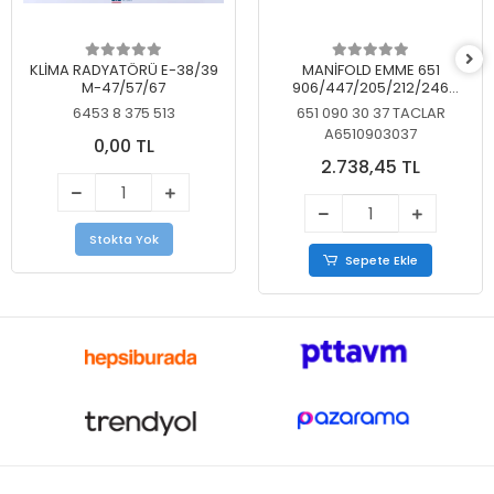
KLİMA RADYATÖRÜ E-38/39
MANİFOLD EMME 651
M-47/57/67
906/447/205/212/246
KELEBEKSİZ
6453 8 375 513
651 090 30 37 TACLAR
A6510903037
0,00 TL
2.738,45 TL
Stokta Yok
Sepete Ekle