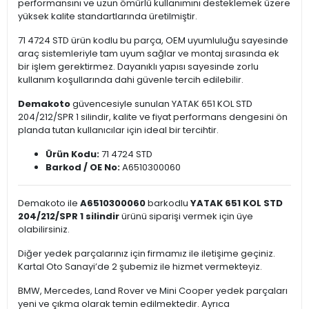
performansını ve uzun ömürlü kullanımını desteklemek üzere
yüksek kalite standartlarında üretilmiştir.
71 4724 STD ürün kodlu bu parça, OEM uyumluluğu sayesinde
araç sistemleriyle tam uyum sağlar ve montaj sırasında ek
bir işlem gerektirmez. Dayanıklı yapısı sayesinde zorlu
kullanım koşullarında dahi güvenle tercih edilebilir.
Demakoto
güvencesiyle sunulan YATAK 651 KOL STD
204/212/SPR 1 silindir, kalite ve fiyat performans dengesini ön
planda tutan kullanıcılar için ideal bir tercihtir.
Ürün Kodu:
71 4724 STD
Barkod / OE No:
A6510300060
Demakoto ile
A6510300060
barkodlu
YATAK 651 KOL STD
204/212/SPR 1 silindir
ürünü siparişi vermek için üye
olabilirsiniz.
Diğer yedek parçalarınız için firmamız ile iletişime geçiniz.
Kartal Oto Sanayi’de 2 şubemiz ile hizmet vermekteyiz.
BMW, Mercedes, Land Rover ve Mini Cooper yedek parçaları
yeni ve çıkma olarak temin edilmektedir. Ayrıca