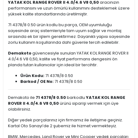
YATAK KOL RANGE ROVER II 4.0/4.6 V8 0,50
aracınızın
performansını ve uzun ömürlü kullanımını desteklemek üzere
yüksek kalite standartlarında üretilmiştir.
71 4378/8 0.50 ürün kodlu bu parça, OEM uyumluluğu
sayesinde araç sistemleriyle tam uyum sağlar ve montaj
sırasında ek bir işlem gerektirmez. Dayanıklı yapısı sayesinde
zorlu kullanım koşullarında dahi güvenle tercih edilebilir.
Demakoto
güvencesiyle sunulan YATAK KOL RANGE ROVER II
4.0/4.6 V8 0,50, kalite ve fiyat performans dengesini ön
planda tutan kullanıcılar için ideal bir tercihtir.
Ürün Kodu:
71 4378/8 0.50
Barkod / OE No:
71 4378/8 0.50
Demakoto ile
71 4378/8 0.50
barkodlu
YATAK KOL RANGE
ROVER II 4.0/4.6 V8 0,50
ürünü siparişi vermek için üye
olabilirsiniz.
Diğer yedek parçalarınız için firmamız ile iletişime geçiniz.
Kartal Oto Sanayi’de 2 şubemiz ile hizmet vermekteyiz.
BMW, Mercedes, Land Rover ve Mini Cooper yedek parçaları