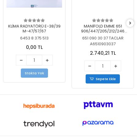
KLİMA RADYATÖRÜ E-38/39
MANİFOLD EMME 651
M-47/57/67
906/447/205/212/246
KELEBEKSİZ
6453 8 375 513
651 090 30 37 TACLAR
A6510903037
0,00 TL
2.740,21 TL
Stokta Yok
Sepete Ekle