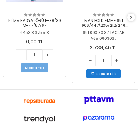
KLİMA RADYATÖRÜ E-38/39
MANİFOLD EMME 651
M-47/57/67
906/447/205/212/246
KELEBEKSİZ
6453 8 375 513
651 090 30 37 TACLAR
A6510903037
0,00 TL
2.738,45 TL
Stokta Yok
Sepete Ekle