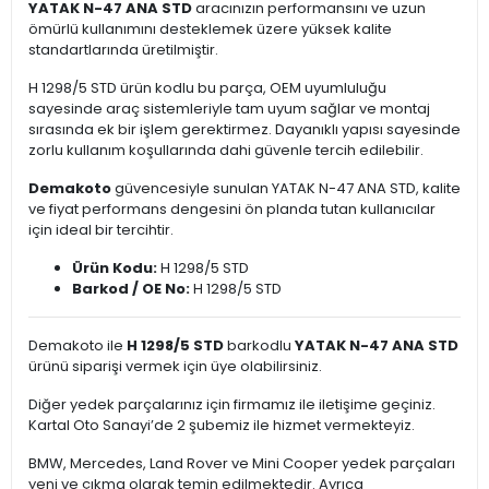
YATAK N-47 ANA STD
aracınızın performansını ve uzun
ömürlü kullanımını desteklemek üzere yüksek kalite
standartlarında üretilmiştir.
H 1298/5 STD ürün kodlu bu parça, OEM uyumluluğu
sayesinde araç sistemleriyle tam uyum sağlar ve montaj
sırasında ek bir işlem gerektirmez. Dayanıklı yapısı sayesinde
zorlu kullanım koşullarında dahi güvenle tercih edilebilir.
Demakoto
güvencesiyle sunulan YATAK N-47 ANA STD, kalite
ve fiyat performans dengesini ön planda tutan kullanıcılar
için ideal bir tercihtir.
Ürün Kodu:
H 1298/5 STD
Barkod / OE No:
H 1298/5 STD
Demakoto ile
H 1298/5 STD
barkodlu
YATAK N-47 ANA STD
ürünü siparişi vermek için üye olabilirsiniz.
Diğer yedek parçalarınız için firmamız ile iletişime geçiniz.
Kartal Oto Sanayi’de 2 şubemiz ile hizmet vermekteyiz.
BMW, Mercedes, Land Rover ve Mini Cooper yedek parçaları
yeni ve çıkma olarak temin edilmektedir. Ayrıca