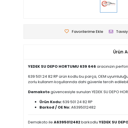
Favorilerime Ekle
Tavsiy
Ürün A
YEDEK SU DEPO HORTUMU 639 646
aracınızın perfor
639 501 24 82 RP ürün kodlu bu parça, OEM uyumluluğu 
zorlu kullanım koşullarında dahi güvenle tercih edilebili
Demakoto
güvencesiyle sunulan YEDEK SU DEPO HORTUMU
Ürün Kodu:
639 501 24 82 RP
Barkod / OE No:
A6395012482
Demakoto ile
A6395012482
barkodlu
YEDEK SU DEP