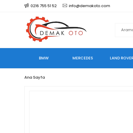
0216 755 51 52
info@demakoto.com
BMW
MERCEDES
LAND ROVE
Ana Sayfa