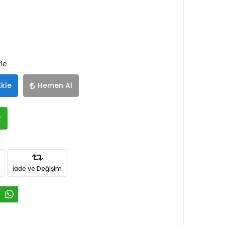
rle
Ekle
Hemen Al
R
İade ve Değişim