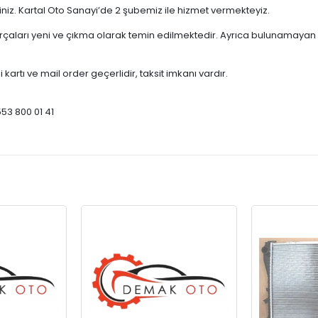
çiniz. Kartal Oto Sanayi’de 2 şubemiz ile hizmet vermekteyiz.
ları yeni ve çıkma olarak temin edilmektedir. Ayrıca bulunamayan par
 kartı ve mail order geçerlidir, taksit imkanı vardır.
553 800 01 41