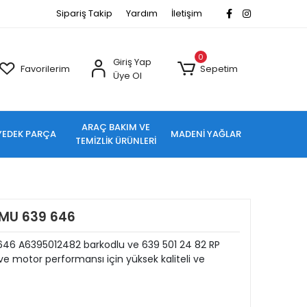
Sipariş Takip
Yardım
İletişim
0
Giriş Yap
Favorilerim
Sepetim
Üye Ol
ARAÇ BAKIM VE
YEDEK PARÇA
MADENİ YAĞLAR
TEMİZLİK ÜRÜNLERİ
MU 639 646
6 A6395012482 barkodlu ve 639 501 24 82 RP
e motor performansı için yüksek kaliteli ve