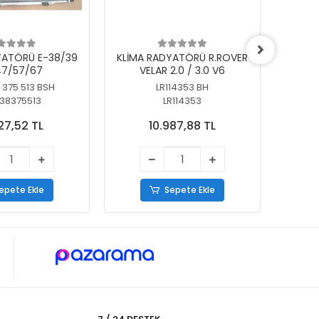
YATÖRÜ E-38/39
KLİMA RADYATÖRÜ R.ROVER
KLİ
7/57/67
VELAR 2.0 / 3.0 V6
55/56
 375 513 BSH
LR114353 BH
64
38375513
LR114353
27,52 TL
10.987,88 TL
epete Ekle
Sepete Ekle