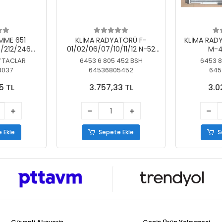
MME 651
KLİMA RADYATÖRÜ F-
KLİMA RAD
/212/246
01/02/06/07/10/11/12 N-52
M-4
SİZ
N/N-53/57/63
7 TACLAR
6453 6 805 452 BSH
6453 8
3037
64536805452
645
5 TL
3.757,33 TL
3.0
 Ekle
Sepete Ekle
S