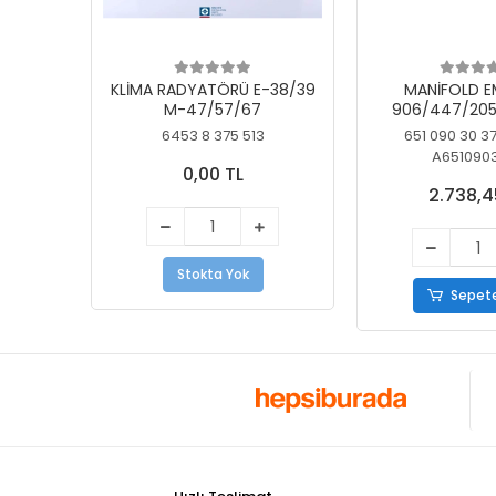
KLİMA RADYATÖRÜ E-38/39
MANİFOLD E
M-47/57/67
906/447/205
KELEBEK
6453 8 375 513
651 090 30 3
A651090
0,00 TL
2.738,4
Stokta Yok
Sepete