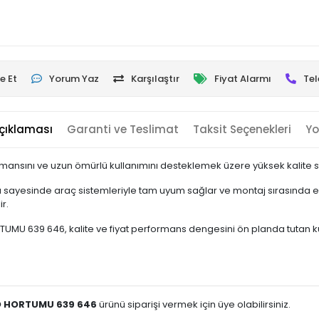
e Et
Yorum Yaz
Karşılaştır
Fiyat Alarmı
Tel
çıklaması
Garanti ve Teslimat
Taksit Seçenekleri
Yo
mansını ve uzun ömürlü kullanımını desteklemek üzere yüksek kalite sta
sayesinde araç sistemleriyle tam uyum sağlar ve montaj sırasında ek
r.
 639 646, kalite ve fiyat performans dengesini ön planda tutan kullanı
O HORTUMU 639 646
ürünü siparişi vermek için üye olabilirsiniz.