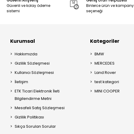
Güvenli Alışveriş
Geniş Ürün Yelpazesi
Güvenli ve kolay ödeme
Binlerce ürün ve kampan
sistemi
seçeneği
Kurumsal
Kategoriler
Hakkımızda
BMW
Gizlilik Sözleşmesi
MERCEDES
Kullanıcı Sözleşmesi
Land Rover
İletişim
test kategori
ETK Ticari Elektronik İleti
MINI COOPER
Bilgilendirme Metni
Mesafeli Satış Sözleşmesi
Gizlilik Politikası
Sıkça Sorulan Sorular