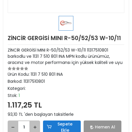
ZİNCİR GERGİSİ MINI R-50/52/53 W-10/11
ZİNCİR GERGİSİ MINI R-50/52/53 W-10/11 11317510801
barkodlu ve 1131 7 510 801 INA MPN kodlu ürünümüz,
aracınız ve motor performansı için yüksek kaliteli ve uyu
Ürün Kodu:
1131 7 510 801 INA
Barkod:
11317510801
Kategori:
Stok:
1
1.117,25 TL
93,10 TL 'den başlayan taksitlerle
Sepete
Hemen Al
Ekle