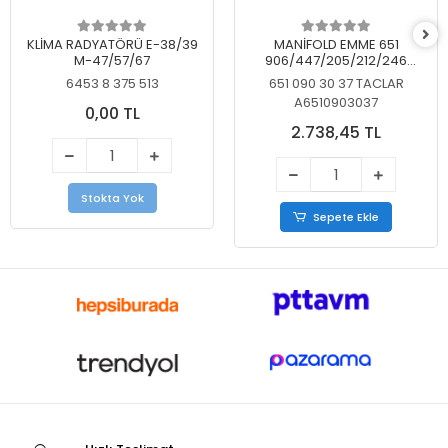
KLİMA RADYATÖRÜ E-38/39
MANİFOLD EMME 651
M-47/57/67
906/447/205/212/246
KELEBEKSİZ
6453 8 375 513
651 090 30 37 TACLAR
A6510903037
0,00 TL
2.738,45 TL
Stokta Yok
Sepete Ekle