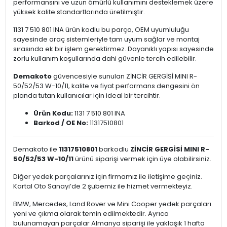
performansını ve uzun ömürlü kullanımını desteklemek üzere
yüksek kalite standartlarında üretilmiştir.
1131 7 510 801 INA ürün kodlu bu parça, OEM uyumluluğu
sayesinde araç sistemleriyle tam uyum sağlar ve montaj
sırasında ek bir işlem gerektirmez. Dayanıklı yapısı sayesinde
zorlu kullanım koşullarında dahi güvenle tercih edilebilir.
Demakoto
güvencesiyle sunulan ZİNCİR GERGİSİ MINI R-
50/52/53 W-10/11, kalite ve fiyat performans dengesini ön
planda tutan kullanıcılar için ideal bir tercihtir.
Ürün Kodu:
1131 7 510 801 INA
Barkod / OE No:
11317510801
Demakoto ile
11317510801
barkodlu
ZİNCİR GERGİSİ MINI R-
50/52/53 W-10/11
ürünü siparişi vermek için üye olabilirsiniz.
Diğer yedek parçalarınız için firmamız ile iletişime geçiniz.
Kartal Oto Sanayi’de 2 şubemiz ile hizmet vermekteyiz.
BMW, Mercedes, Land Rover ve Mini Cooper yedek parçaları
yeni ve çıkma olarak temin edilmektedir. Ayrıca
bulunamayan parçalar Almanya siparişi ile yaklaşık 1 hafta